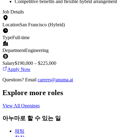
Competitive benefits and flexible hybrid arrangement
Job Details
Location
San Francisco (Hybrid)
Type
Full-time
Department
Engineering
Salary
$190,000 – $225,000
Apply Now
Questions? Email
careers@anuma.ai
Explore more roles
View All Openings
아누마로 할 수 있는 일
채팅