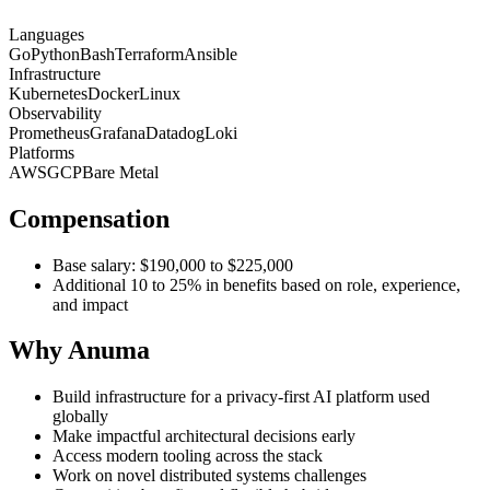
Languages
Go
Python
Bash
Terraform
Ansible
Infrastructure
Kubernetes
Docker
Linux
Observability
Prometheus
Grafana
Datadog
Loki
Platforms
AWS
GCP
Bare Metal
Compensation
Base salary: $190,000 to $225,000
Additional 10 to 25% in benefits based on role, experience,
and impact
Why Anuma
Build infrastructure for a privacy-first AI platform used
globally
Make impactful architectural decisions early
Access modern tooling across the stack
Work on novel distributed systems challenges