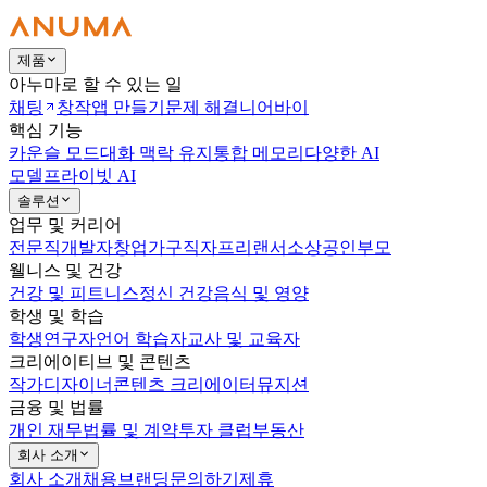
제품
아누마로 할 수 있는 일
채팅
창작
앱 만들기
문제 해결
니어바이
핵심 기능
카운슬 모드
대화 맥락 유지
통합 메모리
다양한 AI
모델
프라이빗 AI
솔루션
업무 및 커리어
전문직
개발자
창업가
구직자
프리랜서
소상공인
부모
웰니스 및 건강
건강 및 피트니스
정신 건강
음식 및 영양
학생 및 학습
학생
연구자
언어 학습자
교사 및 교육자
크리에이티브 및 콘텐츠
작가
디자이너
콘텐츠 크리에이터
뮤지션
금융 및 법률
개인 재무
법률 및 계약
투자 클럽
부동산
회사 소개
회사 소개
채용
브랜딩
문의하기
제휴